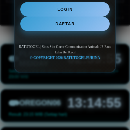
server gacor anti-blokir kami. Gas putar edisi bet
Sangat terpercaya! Sebagai situs slot gacor resmi,
kecilnya dan rasakan sensasi panen WD hari ini
LOGIN
kredibilitas kami terbukti dari ribuan player yang
juga!
FURINA // V.0.2
berhasil JP Paus bermodal receh dan mencairkan
DAFTAR
WD mereka dengan aman setiap harinya.
RATUTOGEL | Situs Slot Gacor Communication Animale JP Paus
FLORIDA
Edisi Bet Kecil
02:59:55
© COPYRIGHT 2026 RATUTOGEL FURINA
MIDDAY
4D
Setiap hari LIVE 6X: 00:01 • 13:00 • 16:00 • 19:00 • 22:00 •
23:00 WIB
13:14:55
OREGON06
4D
Result: 23:15 WIB (Setiap hari)