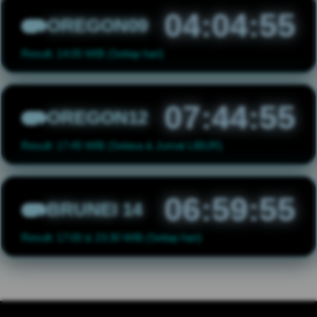
04:04:55
OREGON09
4D
Result: 14:05 WIB (Setiap hari)
07:44:55
OREGON12
4D
Result: 17:45 WIB (Selasa & Jumat LIBUR)
06:59:55
BRUNEI 14
4D
Result: 17:00 & 23:30 WIB (Setiap hari)