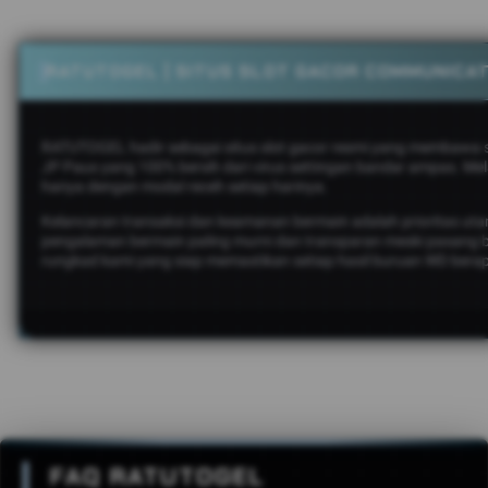
RATUTOGEL | SITUS SLOT GACOR COMMUNICATI
RATUTOGEL hadir sebagai situs slot gacor resmi yang membawa s
JP Paus yang 100% bersih dari virus settingan bandar ampas. Mel
hanya dengan modal receh setiap harinya.
Kelancaran transaksi dan keamanan bermain adalah prioritas utam
pengalaman bermain paling murni dan transparan meski pasang b
rungkad kami yang siap memastikan setiap hasil buruan WD berapa
FAQ RATUTOGEL