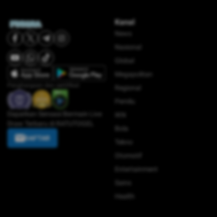
Kanal
News
Nasional
Global
Megapolitan
Penghargaan dan sertifikat:
Regional
Pemilu
Dapatkan Sensasi Bermain Live
IKN
Draw Terbaru di RATUTOGEL
Bola
DAFTAR
Tekno
Otomotif
Entertainment
Sains
Health