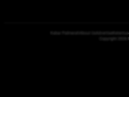
Kabar Palmerah
About Us
Advertise
Ketentu
Copyright 2026 